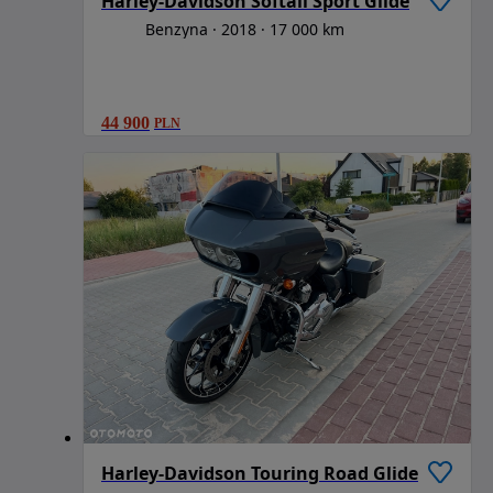
Harley-Davidson Softail Sport Glide
Benzyna
2018
17 000 km
44 900
PLN
Harley-Davidson Touring Road Glide