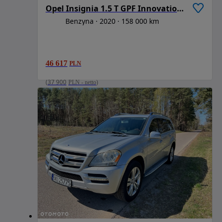
Opel Insignia 1.5 T GPF Innovation S&S
Benzyna
2020
158 000 km
46 617
PLN
(
37 900
PLN
-
netto
)