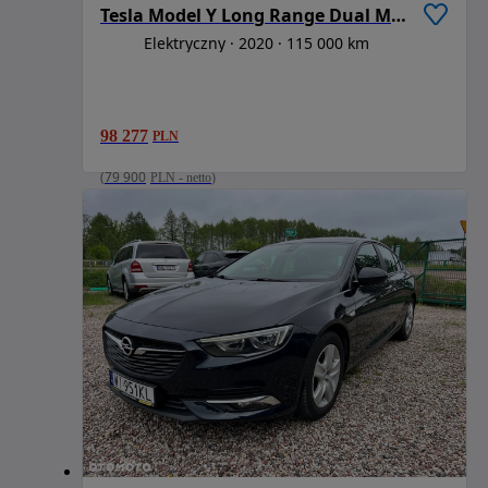
Tesla Model Y Long Range Dual Motor AWD
Elektryczny
2020
115 000 km
98 277
PLN
(
79 900
PLN
-
netto
)